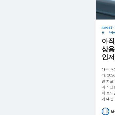
2026투
오
지
아직
상용
인저
매주 배
다. 20
만 치료
과 자산을
화 로드
기 대신
보