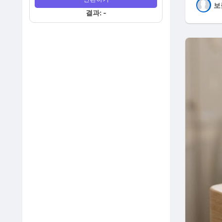
보
결과: -