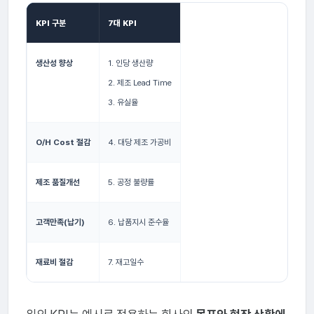
KPI 구분
7대 KPI
생산성 향상
1. 인당 생산량
2. 제조 Lead Time
3. 유실율
O/H Cost 절감
4. 대당 제조 가공비
제조 품질개선
5. 공정 불량률
고객만족(납기)
6. 납품지시 준수율
재료비 절감
7. 재고일수