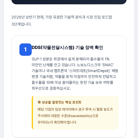
2026년 상반기 현재, 가장 유효한 기술적 분석과 시장 진입 로드맵
3단계입니다.
DDS(약물전달시스템) 기술 장벽 확인
1
GLP-1 성분은 위장에서 쉽게 분해되어 흡수율이 1%
미만인 난제를 안고 있습니다. 노보노디스크의 'SNAC'
기술이나 국내 펩트론의 '스마트데포(SmartDepot)' 제형
변경 기술처럼, 약물을 표적 지점까지 안전하게 전달하고
흡수율을 10배 이상 끌어올리는 원천 기술 보유 여부를
최우선으로 검증하십시오.
🎯 성공을 결정짓는 핵심 포인트
해당 기업의 임상 데이터에서 경구 투여 시 혈중 농도가
주사제와 대등한 수준(Bioavailability)으로
유지되는지 확인해야 합니다.