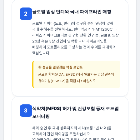
글로벌 임상 단계와 국내 파이프라인 매칭
2
글로벌 빅파마(노보, 릴리)의 경구용 승인 일정에 맞춰
국내 수혜주를 선별하세요. 한미약품의 'HM11260C'나
라파스의 마이크로니들 경구형 전환 연구 등, 글로벌 임상
2b상 혹은 3상 진입이 임박한 국내 파이프라인을
매칭하여 포트폴리오를 구성하는 것이 수익률 극대화의
핵심입니다.
🎯 성공을 결정짓는 핵심 포인트
글로벌 학회(ADA, EASD)에서 발표되는 임상 결과의
유의미성(P-value)을 직접 대조하십시오.
식약처(MFDS) 허가 및 건강보험 등재 로드맵
3
모니터링
해외 승인 후 국내 상륙까지의 시차(보통 1년 내외)를
고려하여 진입 타이밍을 조절하십시오.
'의약품안전나라'에서 국내 임상 승인 현황을 확인하고,